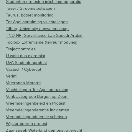
Studenten protesten inlichtingenoperatie
Taser / Stroomstootwapen
Taurus, botnet monitoring
Ter Apel ontruiming vluchtelingen
Tilburg University nepwetenschap
TNO NFI Surveillance Lab Saoedi-Arabië
Toolbox Extremisme (terreur modules)
Trajectcontroles
U wobt dus extremist
UvA Studentenprotest
Vastech / Cyberupt
Verint
Veteranen Motorrit
Vluchtelingen Ter Apel ontruiming
Vonk actiegroep Bergen op Zoom
Vreemdelingenbeleid en Protest
Vreemdelingendetentie incidenten
Vreemdelingendetentie schetsen
Wijster boeren protest
Zaanstreek Waterland demonstratierecht