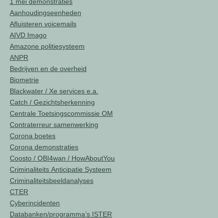
1 mei demonstraties
Aanhoudingseenheden
Afluisteren voicemails
AIVD Imago
Amazone politiesysteem
ANPR
Bedrijven en de overheid
Biometrie
Blackwater / Xe services e.a.
Catch / Gezichtsherkenning
Centrale Toetsingscommissie OM
Contraterreur samenwerking
Corona boetes
Corona demonstraties
Coosto / OBI4wan / HowAboutYou
Criminaliteits Anticipatie Systeem
Criminaliteitsbeeldanalyses
CTER
Cyberincidenten
Databanken/programma’s ISTER