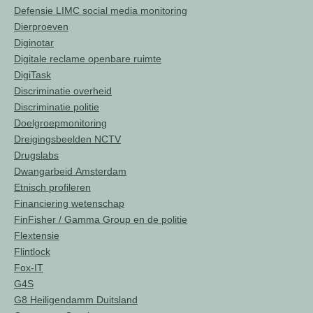
Defensie LIMC social media monitoring
Dierproeven
Diginotar
Digitale reclame openbare ruimte
DigiTask
Discriminatie overheid
Discriminatie politie
Doelgroepmonitoring
Dreigingsbeelden NCTV
Drugslabs
Dwangarbeid Amsterdam
Etnisch profileren
Financiering wetenschap
FinFisher / Gamma Group en de politie
Flextensie
Flintlock
Fox-IT
G4S
G8 Heiligendamm Duitsland