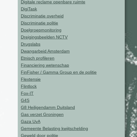
Digitale reclame openbare ruimte
DigiTask
Discriminatie overheid
Discriminatie politie
Doelgroepmonitoring
Dreigingsbeelden NCTV
Drugslabs
Dwangarbeid Amsterdam
Etnisch profileren
Financiering wetenschap
FinFisher / Gamma Group en de politie
Flextensie
Flintlock
Fox-IT
G4S
G8 Heiligendamm Duitsland
Gas verzet Groningen
Gaza UvA
Gemeente Belasting kwijtschelding
Geweld door politie