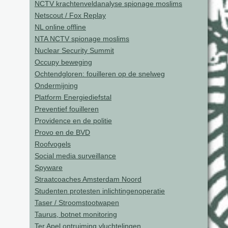
NCTV krachtenveldanalyse spionage moslims
Netscout / Fox Replay
NL online offline
NTA NCTV spionage moslims
Nuclear Security Summit
Occupy beweging
Ochtendgloren: fouilleren op de snelweg
Ondermijning
Platform Energiediefstal
Preventief fouilleren
Providence en de politie
Provo en de BVD
Roofvogels
Social media surveillance
Spyware
Straatcoaches Amsterdam Noord
Studenten protesten inlichtingenoperatie
Taser / Stroomstootwapen
Taurus, botnet monitoring
Ter Apel ontruiming vluchtelingen