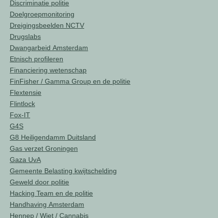
Discriminatie politie
Doelgroepmonitoring
Dreigingsbeelden NCTV
Drugslabs
Dwangarbeid Amsterdam
Etnisch profileren
Financiering wetenschap
FinFisher / Gamma Group en de politie
Flextensie
Flintlock
Fox-IT
G4S
G8 Heiligendamm Duitsland
Gas verzet Groningen
Gaza UvA
Gemeente Belasting kwijtschelding
Geweld door politie
Hacking Team en de politie
Handhaving Amsterdam
Hennep / Wiet / Cannabis