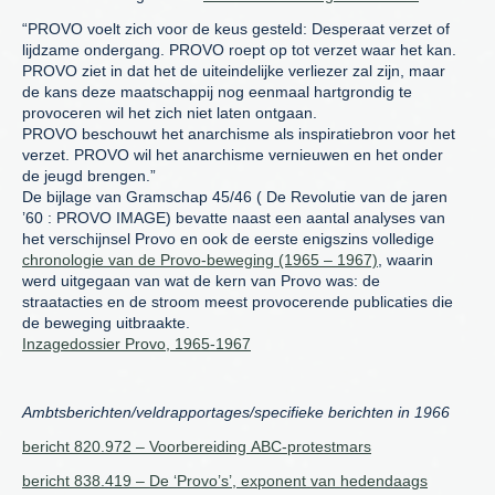
“PROVO voelt zich voor de keus gesteld: Desperaat verzet of
lijdzame ondergang. PROVO roept op tot verzet waar het kan.
PROVO ziet in dat het de uiteindelijke verliezer zal zijn, maar
de kans deze maatschappij nog eenmaal hartgrondig te
provoceren wil het zich niet laten ontgaan.
PROVO beschouwt het anarchisme als inspiratiebron voor het
verzet. PROVO wil het anarchisme vernieuwen en het onder
de jeugd brengen.”
De bijlage van Gramschap 45/46 ( De Revolutie van de jaren
’60 : PROVO IMAGE) bevatte naast een aantal analyses van
het verschijnsel Provo en ook de eerste enigszins volledige
chronologie van de Provo-beweging (1965 – 1967)
, waarin
werd uitgegaan van wat de kern van Provo was: de
straatacties en de stroom meest provocerende publicaties die
de beweging uitbraakte.
Inzagedossier Provo, 1965-1967
Ambtsberichten/veldrapportages/specifieke berichten in 1966
bericht 820.972 – Voorbereiding ABC-protestmars
bericht 838.419 – De ‘Provo’s’, exponent van hedendaags