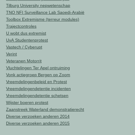
Tilburg University nepwetenschap
TNO NFI Surveillance Lab Saoedi-Arabië
Toolbox Extremisme (terreur modules)
Trajectcontroles
U wobt dus extremist
UvA Studentenprotest
Vastech / Cyberupt
Verint
Veteranen Motorrit
Vluchtelingen Ter Apel ontruiming
Vonk actiegroep Bergen op Zoom
Vreemdelingenbeleid en Protest
Vreemdelingendetentie incidenten
Vreemdelingendetentie schetsen
Wijster boeren protest
Zaanstreek Waterland demonstratierecht
Diverse verzoeken anderen 2014
Diverse verzoeken anderen 2015