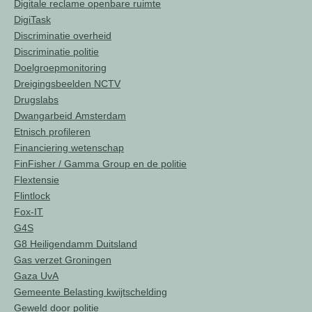
Digitale reclame openbare ruimte
DigiTask
Discriminatie overheid
Discriminatie politie
Doelgroepmonitoring
Dreigingsbeelden NCTV
Drugslabs
Dwangarbeid Amsterdam
Etnisch profileren
Financiering wetenschap
FinFisher / Gamma Group en de politie
Flextensie
Flintlock
Fox-IT
G4S
G8 Heiligendamm Duitsland
Gas verzet Groningen
Gaza UvA
Gemeente Belasting kwijtschelding
Geweld door politie