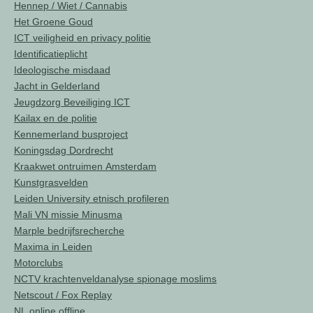
Hennep / Wiet / Cannabis
Het Groene Goud
ICT veiligheid en privacy politie
Identificatieplicht
Ideologische misdaad
Jacht in Gelderland
Jeugdzorg Beveiliging ICT
Kailax en de politie
Kennemerland busproject
Koningsdag Dordrecht
Kraakwet ontruimen Amsterdam
Kunstgrasvelden
Leiden University etnisch profileren
Mali VN missie Minusma
Marple bedrijfsrecherche
Maxima in Leiden
Motorclubs
NCTV krachtenveldanalyse spionage moslims
Netscout / Fox Replay
NL online offline