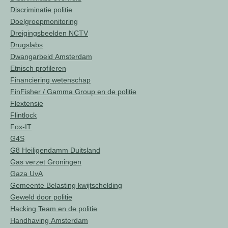
Discriminatie politie
Doelgroepmonitoring
Dreigingsbeelden NCTV
Drugslabs
Dwangarbeid Amsterdam
Etnisch profileren
Financiering wetenschap
FinFisher / Gamma Group en de politie
Flextensie
Flintlock
Fox-IT
G4S
G8 Heiligendamm Duitsland
Gas verzet Groningen
Gaza UvA
Gemeente Belasting kwijtschelding
Geweld door politie
Hacking Team en de politie
Handhaving Amsterdam