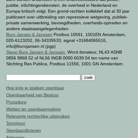
justitie, inlichtingendiensten, de overheid in Nederland en
Europa kritisch volgt. Een grond-rechten kollektief dat al 30 jaar
publiceert over uitbreiding van repressieve wetgeving, publiek-
private samenwerking, bevoegdheden, overheids-optreden en
andere staatsaangelegenheden.
Buro Jansen & Janssen
Postbus 10591, 1001EN Amsterdam,
020-6123202, 06-34339533, signal +31684065516,
info@burojansen.nl (pgp)
Steun Buro Jansen & Janssen.
Word donateur, NL43 ASNB
0856 9868 52 of NL56 INGB 0000 6039 04 ten name van
Stichting Res Publica, Postbus 11556, 1001 GN Amsterdam.
Hoe krijg je stukken openbaar
Openbaarheid van Bestuur
Procedure
Wetten ter openbaarmaking
Relevante rechterlijke uitspraken
Termijnen
Standaardbrieven
Adressen