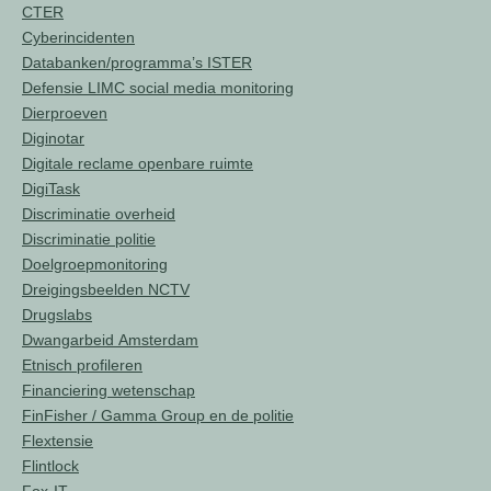
CTER
Cyberincidenten
Databanken/programma’s ISTER
Defensie LIMC social media monitoring
Dierproeven
Diginotar
Digitale reclame openbare ruimte
DigiTask
Discriminatie overheid
Discriminatie politie
Doelgroepmonitoring
Dreigingsbeelden NCTV
Drugslabs
Dwangarbeid Amsterdam
Etnisch profileren
Financiering wetenschap
FinFisher / Gamma Group en de politie
Flextensie
Flintlock