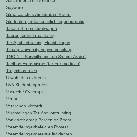
Social media surveillance
Spyware
Straatcoaches Amsterdam Noord
Studenten protesten inlichtingenoperatie
Taser / Stroomstootwapen
Taurus, botnet monitoring
Ter Apel ontruiming vluchtelingen
Tilburg University nepwetenschap
TNO NFI Surveillance Lab Saoedi-Arabië
Toolbox Extremisme (terreur modules)
Trajectcontroles
U wobt dus extremist
UvA Studentenprotest
Vastech / Cyberupt
Verint
Veteranen Motorrit
Vluchtelingen Ter Apel ontruiming
Vonk actiegroep Bergen op Zoom
Vreemdelingenbeleid en Protest
Vreemdelingendetentie incidenten