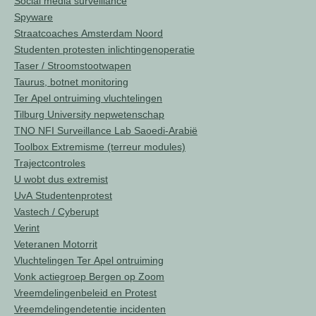
Social media surveillance
Spyware
Straatcoaches Amsterdam Noord
Studenten protesten inlichtingenoperatie
Taser / Stroomstootwapen
Taurus, botnet monitoring
Ter Apel ontruiming vluchtelingen
Tilburg University nepwetenschap
TNO NFI Surveillance Lab Saoedi-Arabië
Toolbox Extremisme (terreur modules)
Trajectcontroles
U wobt dus extremist
UvA Studentenprotest
Vastech / Cyberupt
Verint
Veteranen Motorrit
Vluchtelingen Ter Apel ontruiming
Vonk actiegroep Bergen op Zoom
Vreemdelingenbeleid en Protest
Vreemdelingendetentie incidenten