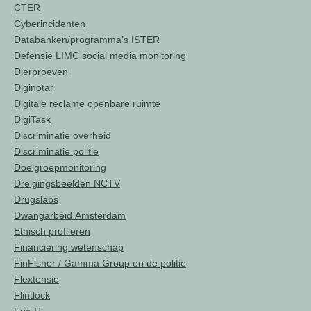
CTER
Cyberincidenten
Databanken/programma’s ISTER
Defensie LIMC social media monitoring
Dierproeven
Diginotar
Digitale reclame openbare ruimte
DigiTask
Discriminatie overheid
Discriminatie politie
Doelgroepmonitoring
Dreigingsbeelden NCTV
Drugslabs
Dwangarbeid Amsterdam
Etnisch profileren
Financiering wetenschap
FinFisher / Gamma Group en de politie
Flextensie
Flintlock