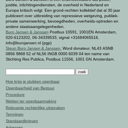
justitie, inlichtingendiensten, de overheid in Nederland en
Europa kritisch volgt. Een grond-rechten kollektief dat al 30 jaar
publiceert over uitbreiding van repressieve wetgeving, publiek-
private samenwerking, bevoegdheden, overheids-optreden en
andere staatsaangelegenheden.
Buro Jansen & Janssen
Postbus 10591, 1001EN Amsterdam,
020-6123202, 06-34339533, signal +31684065516,
info@burojansen.nl (pgp)
Steun Buro Jansen & Janssen.
Word donateur, NL43 ASNB
0856 9868 52 of NL56 INGB 0000 6039 04 ten name van
Stichting Res Publica, Postbus 11556, 1001 GN Amsterdam.
Hoe krijg je stukken openbaar
Openbaarheid van Bestuur
Procedure
Wetten ter openbaarmaking
Relevante rechterlijke uitspraken
Termijnen
Standaardbrieven
Adressen