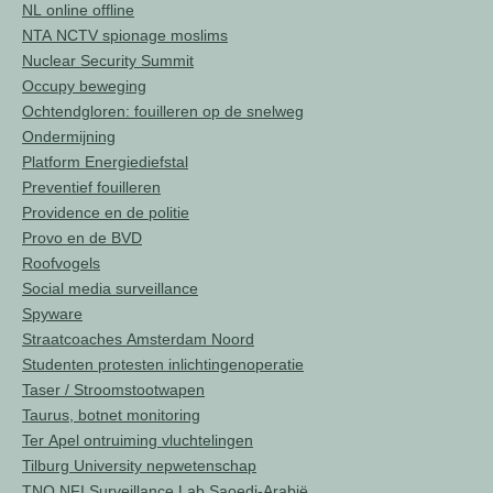
NL online offline
NTA NCTV spionage moslims
Nuclear Security Summit
Occupy beweging
Ochtendgloren: fouilleren op de snelweg
Ondermijning
Platform Energiediefstal
Preventief fouilleren
Providence en de politie
Provo en de BVD
Roofvogels
Social media surveillance
Spyware
Straatcoaches Amsterdam Noord
Studenten protesten inlichtingenoperatie
Taser / Stroomstootwapen
Taurus, botnet monitoring
Ter Apel ontruiming vluchtelingen
Tilburg University nepwetenschap
TNO NFI Surveillance Lab Saoedi-Arabië