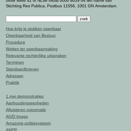
0856 9868 52 of NL56 INGB 0000 6039 04 ten name van
Stichting Res Publica, Postbus 11556, 1001 GN Amsterdam.
Hoe krijg je stukken openbaar
Openbaarheid van Bestuur
Procedure
Wetten ter openbaarmaking
Relevante rechterlijke uitspraken
Termijnen
Standaardbrieven
Adressen
Praktijk
1 mei demonstraties
Aanhoudingseenheden
Afluisteren voicemails
AIVD Imago
Amazone politiesysteem
ANPR