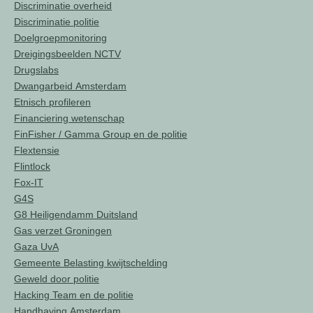
Discriminatie overheid
Discriminatie politie
Doelgroepmonitoring
Dreigingsbeelden NCTV
Drugslabs
Dwangarbeid Amsterdam
Etnisch profileren
Financiering wetenschap
FinFisher / Gamma Group en de politie
Flextensie
Flintlock
Fox-IT
G4S
G8 Heiligendamm Duitsland
Gas verzet Groningen
Gaza UvA
Gemeente Belasting kwijtschelding
Geweld door politie
Hacking Team en de politie
Handhaving Amsterdam