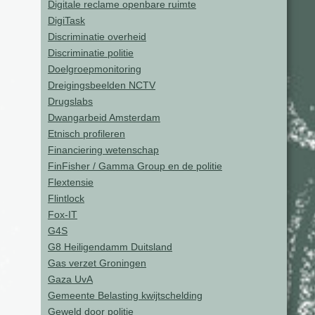
Digitale reclame openbare ruimte
DigiTask
Discriminatie overheid
Discriminatie politie
Doelgroepmonitoring
Dreigingsbeelden NCTV
Drugslabs
Dwangarbeid Amsterdam
Etnisch profileren
Financiering wetenschap
FinFisher / Gamma Group en de politie
Flextensie
Flintlock
Fox-IT
G4S
G8 Heiligendamm Duitsland
Gas verzet Groningen
Gaza UvA
Gemeente Belasting kwijtschelding
Geweld door politie