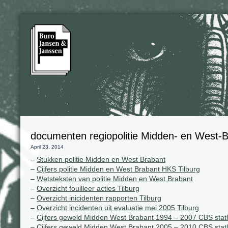
documenten regiopolitie Midden- en West-
April 23, 2014
–
Stukken politie Midden en West Brabant
–
Cijfers politie Midden en West Brabant HKS Tilburg
–
Wetsteksten van politie Midden en West Brabant
–
Overzicht fouilleer acties Tilburg
–
Overzicht inicidenten rapporten Tilburg
–
Overzicht incidenten uit evaluatie mei 2005 Tilburg
–
Cijfers geweld Midden West Brabant 1994 – 2007 CBS statl
–
Cijfers geweld Midden West Brabant 2005 – 2010 CBS statl