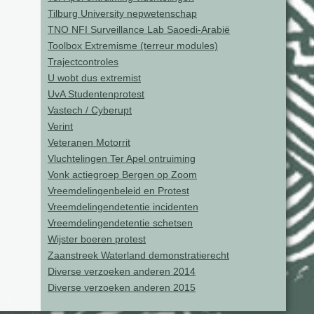
Tilburg University nepwetenschap
TNO NFI Surveillance Lab Saoedi-Arabië
Toolbox Extremisme (terreur modules)
Trajectcontroles
U wobt dus extremist
UvA Studentenprotest
Vastech / Cyberupt
Verint
Veteranen Motorrit
Vluchtelingen Ter Apel ontruiming
Vonk actiegroep Bergen op Zoom
Vreemdelingenbeleid en Protest
Vreemdelingendetentie incidenten
Vreemdelingendetentie schetsen
Wijster boeren protest
Zaanstreek Waterland demonstratierecht
Diverse verzoeken anderen 2014
Diverse verzoeken anderen 2015