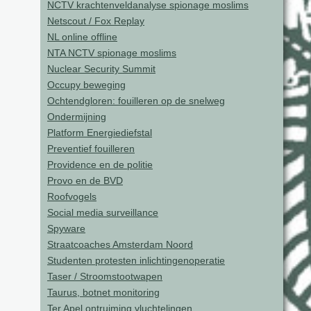
NCTV krachtenveldanalyse spionage moslims
Netscout / Fox Replay
NL online offline
NTA NCTV spionage moslims
Nuclear Security Summit
Occupy beweging
Ochtendgloren: fouilleren op de snelweg
Ondermijning
Platform Energiediefstal
Preventief fouilleren
Providence en de politie
Provo en de BVD
Roofvogels
Social media surveillance
Spyware
Straatcoaches Amsterdam Noord
Studenten protesten inlichtingenoperatie
Taser / Stroomstootwapen
Taurus, botnet monitoring
Ter Apel ontruiming vluchtelingen