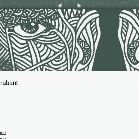
Brabant
ine
ine