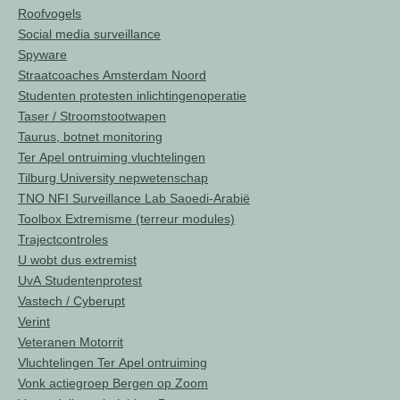
Roofvogels
Social media surveillance
Spyware
Straatcoaches Amsterdam Noord
Studenten protesten inlichtingenoperatie
Taser / Stroomstootwapen
Taurus, botnet monitoring
Ter Apel ontruiming vluchtelingen
Tilburg University nepwetenschap
TNO NFI Surveillance Lab Saoedi-Arabië
Toolbox Extremisme (terreur modules)
Trajectcontroles
U wobt dus extremist
UvA Studentenprotest
Vastech / Cyberupt
Verint
Veteranen Motorrit
Vluchtelingen Ter Apel ontruiming
Vonk actiegroep Bergen op Zoom