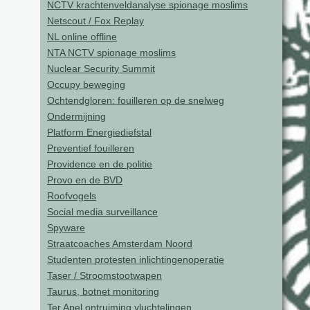
NCTV krachtenveldanalyse spionage moslims
Netscout / Fox Replay
NL online offline
NTA NCTV spionage moslims
Nuclear Security Summit
Occupy beweging
Ochtendgloren: fouilleren op de snelweg
Ondermijning
Platform Energiediefstal
Preventief fouilleren
Providence en de politie
Provo en de BVD
Roofvogels
Social media surveillance
Spyware
Straatcoaches Amsterdam Noord
Studenten protesten inlichtingenoperatie
Taser / Stroomstootwapen
Taurus, botnet monitoring
Ter Apel ontruiming vluchtelingen