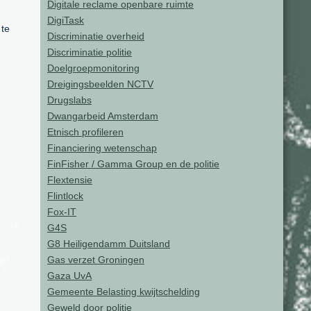
Digitale reclame openbare ruimte
DigiTask
 te
Discriminatie overheid
Discriminatie politie
Doelgroepmonitoring
Dreigingsbeelden NCTV
Drugslabs
Dwangarbeid Amsterdam
Etnisch profileren
Financiering wetenschap
FinFisher / Gamma Group en de politie
Flextensie
Flintlock
Fox-IT
G4S
G8 Heiligendamm Duitsland
Gas verzet Groningen
Gaza UvA
Gemeente Belasting kwijtschelding
Geweld door politie