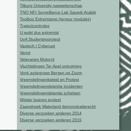
Tilburg University nepwetenschap
TNO NFI Surveillance Lab Saoedi-Arabië
Toolbox Extremisme (terreur modules)
Trajectcontroles
U wobt dus extremist
UvA Studentenprotest
Vastech / Cyberupt
Verint
Veteranen Motorrit
Vluchtelingen Ter Apel ontruiming
Vonk actiegroep Bergen op Zoom
Vreemdelingenbeleid en Protest
Vreemdelingendetentie incidenten
Vreemdelingendetentie schetsen
Wijster boeren protest
Zaanstreek Waterland demonstratierecht
Diverse verzoeken anderen 2014
Diverse verzoeken anderen 2015