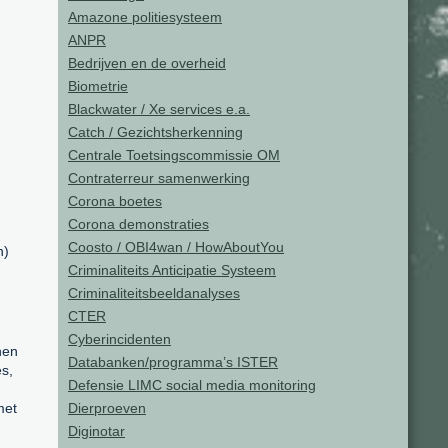
Amazone politiesysteem
ANPR
Bedrijven en de overheid
Biometrie
Blackwater / Xe services e.a.
Catch / Gezichtsherkenning
Centrale Toetsingscommissie OM
Contraterreur samenwerking
Corona boetes
Corona demonstraties
Coosto / OBI4wan / HowAboutYou
n)
Criminaliteits Anticipatie Systeem
Criminaliteitsbeeldanalyses
CTER
Cyberincidenten
nen
Databanken/programma’s ISTER
es,
Defensie LIMC social media monitoring
met
Dierproeven
Diginotar