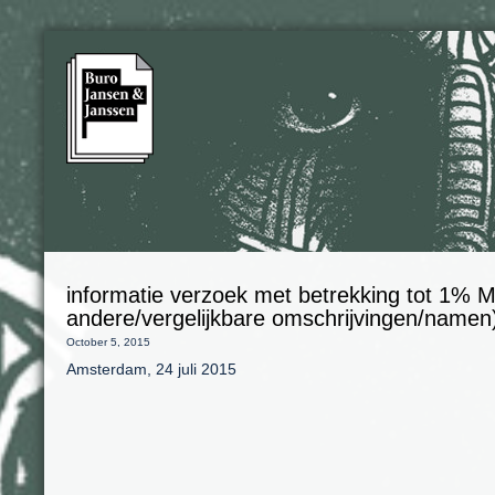
informatie verzoek met betrekking tot 1% M
andere/vergelijkbare omschrijvingen/namen
October 5, 2015
Amsterdam, 24 juli 2015