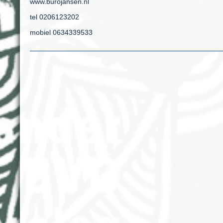
www.burojansen.nl
tel 0206123202
mobiel 0634339533