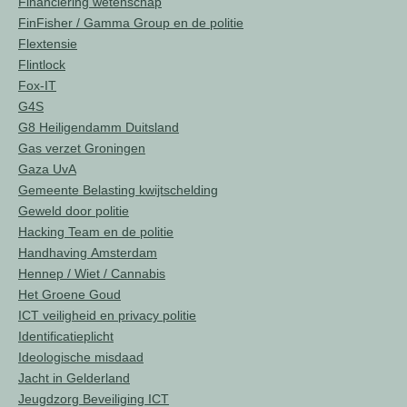
Financiering wetenschap
FinFisher / Gamma Group en de politie
Flextensie
Flintlock
Fox-IT
G4S
G8 Heiligendamm Duitsland
Gas verzet Groningen
Gaza UvA
Gemeente Belasting kwijtschelding
Geweld door politie
Hacking Team en de politie
Handhaving Amsterdam
Hennep / Wiet / Cannabis
Het Groene Goud
ICT veiligheid en privacy politie
Identificatieplicht
Ideologische misdaad
Jacht in Gelderland
Jeugdzorg Beveiliging ICT