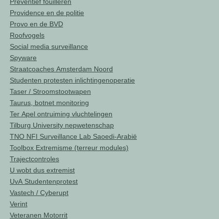
Preventief fouilleren
Providence en de politie
Provo en de BVD
Roofvogels
Social media surveillance
Spyware
Straatcoaches Amsterdam Noord
Studenten protesten inlichtingenoperatie
Taser / Stroomstootwapen
Taurus, botnet monitoring
Ter Apel ontruiming vluchtelingen
Tilburg University nepwetenschap
TNO NFI Surveillance Lab Saoedi-Arabië
Toolbox Extremisme (terreur modules)
Trajectcontroles
U wobt dus extremist
UvA Studentenprotest
Vastech / Cyberupt
Verint
Veteranen Motorrit