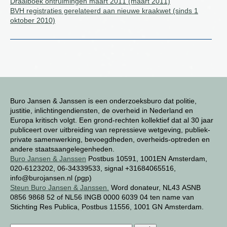
Draaiboek ontruimingen maart 2011 (maart 2011)
BVH registraties gerelateerd aan nieuwe kraakwet (sinds 1
oktober 2010)
Buro Jansen & Janssen is een onderzoeksburo dat politie,
justitie, inlichtingendiensten, de overheid in Nederland en
Europa kritisch volgt. Een grond-rechten kollektief dat al 30 jaar
publiceert over uitbreiding van repressieve wetgeving, publiek-
private samenwerking, bevoegdheden, overheids-optreden en
andere staatsaangelegenheden.
Buro Jansen & Janssen
Postbus 10591, 1001EN Amsterdam,
020-6123202, 06-34339533, signal +31684065516,
info@burojansen.nl (pgp)
Steun Buro Jansen & Janssen.
Word donateur, NL43 ASNB
0856 9868 52 of NL56 INGB 0000 6039 04 ten name van
Stichting Res Publica, Postbus 11556, 1001 GN Amsterdam.