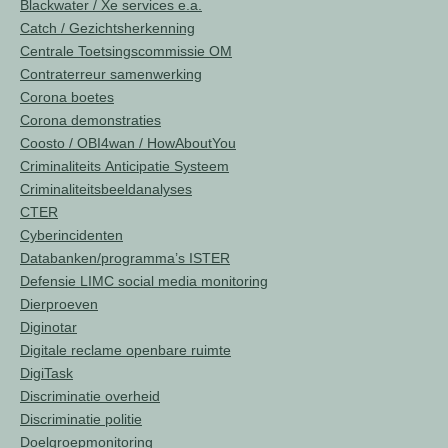
Blackwater / Xe services e.a.
Catch / Gezichtsherkenning
Centrale Toetsingscommissie OM
Contraterreur samenwerking
Corona boetes
Corona demonstraties
Coosto / OBI4wan / HowAboutYou
Criminaliteits Anticipatie Systeem
Criminaliteitsbeeldanalyses
CTER
Cyberincidenten
Databanken/programma’s ISTER
Defensie LIMC social media monitoring
Dierproeven
Diginotar
Digitale reclame openbare ruimte
DigiTask
Discriminatie overheid
Discriminatie politie
Doelgroepmonitoring