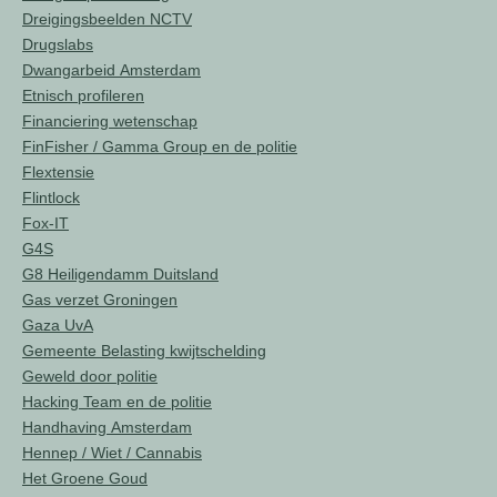
Dreigingsbeelden NCTV
Drugslabs
Dwangarbeid Amsterdam
Etnisch profileren
Financiering wetenschap
FinFisher / Gamma Group en de politie
Flextensie
Flintlock
Fox-IT
G4S
G8 Heiligendamm Duitsland
Gas verzet Groningen
Gaza UvA
Gemeente Belasting kwijtschelding
Geweld door politie
Hacking Team en de politie
Handhaving Amsterdam
Hennep / Wiet / Cannabis
Het Groene Goud