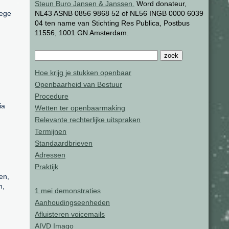
Steun Buro Jansen & Janssen.
Word donateur,
lege
NL43 ASNB 0856 9868 52 of NL56 INGB 0000 6039
04 ten name van Stichting Res Publica, Postbus
11556, 1001 GN Amsterdam.
Hoe krijg je stukken openbaar
Openbaarheid van Bestuur
Procedure
ia
Wetten ter openbaarmaking
Relevante rechterlijke uitspraken
Termijnen
Standaardbrieven
Adressen
Praktijk
en,
n,
1 mei demonstraties
Aanhoudingseenheden
Afluisteren voicemails
AIVD Imago