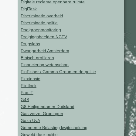
Digitale reclame openbare ruimte
DigiTask
Discriminatie overheid
Discriminatie politie
Doelgroepmonitoring
Dreigingsbeelden NCTV
Drugslabs
Dwangarbeid Amsterdam
Etnisch profileren
Financiering wetenschap
FinFisher / Gamma Group en de politie
Flextensie
Flintlock
Fox-IT
G4S
G8 Heiligendamm Duitsland
Gas verzet Groningen
Gaza UvA
Gemeente Belasting kwijtschelding
Geweld door politie