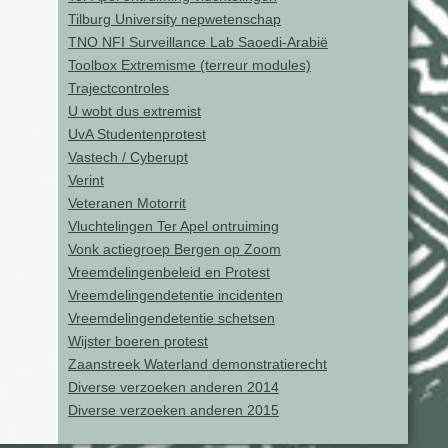
Tilburg University nepwetenschap
TNO NFI Surveillance Lab Saoedi-Arabië
Toolbox Extremisme (terreur modules)
Trajectcontroles
U wobt dus extremist
UvA Studentenprotest
Vastech / Cyberupt
Verint
Veteranen Motorrit
Vluchtelingen Ter Apel ontruiming
Vonk actiegroep Bergen op Zoom
Vreemdelingenbeleid en Protest
Vreemdelingendetentie incidenten
Vreemdelingendetentie schetsen
Wijster boeren protest
Zaanstreek Waterland demonstratierecht
Diverse verzoeken anderen 2014
Diverse verzoeken anderen 2015