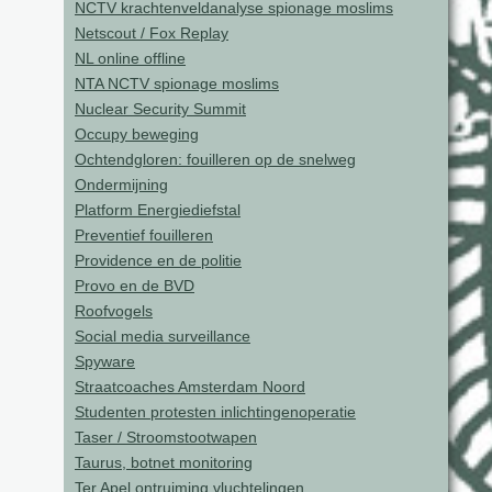
NCTV krachtenveldanalyse spionage moslims
Netscout / Fox Replay
NL online offline
NTA NCTV spionage moslims
Nuclear Security Summit
Occupy beweging
Ochtendgloren: fouilleren op de snelweg
Ondermijning
Platform Energiediefstal
Preventief fouilleren
Providence en de politie
Provo en de BVD
Roofvogels
Social media surveillance
Spyware
Straatcoaches Amsterdam Noord
Studenten protesten inlichtingenoperatie
Taser / Stroomstootwapen
Taurus, botnet monitoring
Ter Apel ontruiming vluchtelingen