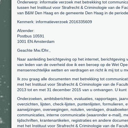
Onderwerp: informatie verzoek met betrekking tot communica
tussen het Instituut voor Strafrecht & Criminologie van de Fa
van B&W Den Haag en de gemeente Den Haag in de periode 
Kenmerk: informatieverzoek 2016335609
Afzender:
Postbus 10591
1001 EN Amsterdam
Geachte Mw./Dhr.,
Naar aanleiding berichtgeving op het internet, berichtgeving
van leden van de overheid doe ik een beroep op de Wet Op
mensenrechtelijke wetten en verdragen en richt ik mij tot u 
Ik zou graag alle documenten met betrekking tot communicat
met het Instituut voor Strafrecht & Criminologie van de Facul
2013 tot en met 31 december 2015 van u ontvangen. U kunt h
Onderzoeken, ambtsberichten, evaluaties, rapportages, jaar
overzichten, lijsten, check-lijsten, puntenlijsten, formulieren
aanwijzingen, overwegingen, notulen, verslagen, draaiboeken,
communicaties, interne communicatie (waaronder e-mail), mel
tijdschriften, krantenartikelen, registraties en andere docum
met het Instituut voor Strafrecht & Criminologie van de Facul