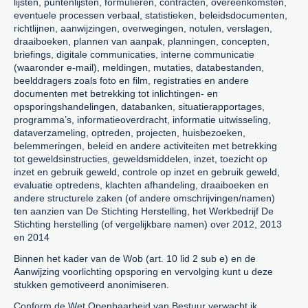
lijsten, puntenlijsten, formulieren, contracten, overeenkomsten,
eventuele processen verbaal, statistieken, beleidsdocumenten,
richtlijnen, aanwijzingen, overwegingen, notulen, verslagen,
draaiboeken, plannen van aanpak, planningen, concepten,
briefings, digitale communicaties, interne communicatie
(waaronder e-mail), meldingen, mutaties, databestanden,
beelddragers zoals foto en film, registraties en andere
documenten met betrekking tot inlichtingen- en
opsporingshandelingen, databanken, situatierapportages,
programma’s, informatieoverdracht, informatie uitwisseling,
dataverzameling, optreden, projecten, huisbezoeken,
belemmeringen, beleid en andere activiteiten met betrekking
tot geweldsinstructies, geweldsmiddelen, inzet, toezicht op
inzet en gebruik geweld, controle op inzet en gebruik geweld,
evaluatie optredens, klachten afhandeling, draaiboeken en
andere structurele zaken (of andere omschrijvingen/namen)
ten aanzien van De Stichting Herstelling, het Werkbedrijf De
Stichting herstelling (of vergelijkbare namen) over 2012, 2013
en 2014
Binnen het kader van de Wob (art. 10 lid 2 sub e) en de
Aanwijzing voorlichting opsporing en vervolging kunt u deze
stukken gemotiveerd anonimiseren.
Conform de Wet Openbaarheid van Bestuur verwacht ik