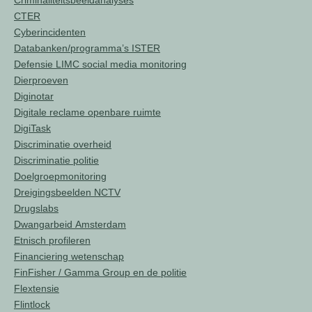
Criminaliteitsbeeldanalyses
CTER
Cyberincidenten
Databanken/programma’s ISTER
Defensie LIMC social media monitoring
Dierproeven
Diginotar
Digitale reclame openbare ruimte
DigiTask
Discriminatie overheid
Discriminatie politie
Doelgroepmonitoring
Dreigingsbeelden NCTV
Drugslabs
Dwangarbeid Amsterdam
Etnisch profileren
Financiering wetenschap
FinFisher / Gamma Group en de politie
Flextensie
Flintlock