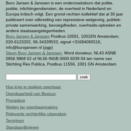
Buro Jansen & Janssen is een onderzoeksburo dat politie,
justitie, inlichtingendiensten, de overheid in Nederland en
Europa kritisch volgt. Een grond-rechten kollektief dat al 30 jaar
publiceert over uitbreiding van repressieve wetgeving, publiek-
private samenwerking, bevoegdheden, overheids-optreden en
andere staatsaangelegenheden.
Buro Jansen & Janssen
Postbus 10591, 1001EN Amsterdam,
020-6123202, 06-34339533, signal +31684065516,
info@burojansen.nl (pgp)
Steun Buro Jansen & Janssen.
Word donateur, NL43 ASNB
0856 9868 52 of NL56 INGB 0000 6039 04 ten name van
Stichting Res Publica, Postbus 11556, 1001 GN Amsterdam.
Hoe krijg je stukken openbaar
Openbaarheid van Bestuur
Procedure
Wetten ter openbaarmaking
Relevante rechterlijke uitspraken
Termijnen
Standaardbrieven