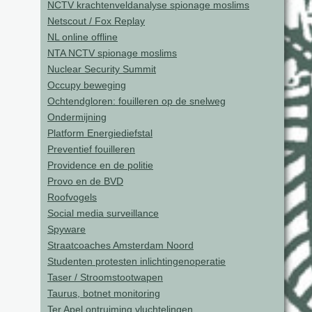
NCTV krachtenveldanalyse spionage moslims
Netscout / Fox Replay
NL online offline
NTA NCTV spionage moslims
Nuclear Security Summit
Occupy beweging
Ochtendgloren: fouilleren op de snelweg
Ondermijning
Platform Energiediefstal
Preventief fouilleren
Providence en de politie
Provo en de BVD
Roofvogels
Social media surveillance
Spyware
Straatcoaches Amsterdam Noord
Studenten protesten inlichtingenoperatie
Taser / Stroomstootwapen
Taurus, botnet monitoring
Ter Apel ontruiming vluchtelingen