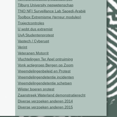
Tilburg University nepwetenschap
TNO NFI Surveillance Lab Saoedi-Arabië
Toolbox Extremisme (terreur modules)
Trajectcontroles
U wobt dus extremist
UvA Studentenprotest
Vastech / Cyberupt
Verint
Veteranen Motorrit
Vluchtelingen Ter Apel ontruiming
Vonk actiegroep Bergen op Zoom
Vreemdelingenbeleid en Protest
Vreemdelingendetentie incidenten
Vreemdelingendetentie schetsen
Wijster boeren protest
Zaanstreek Waterland demonstratierecht
Diverse verzoeken anderen 2014
Diverse verzoeken anderen 2015