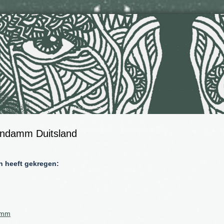
gendamm Duitsland
n heeft gekregen:
damm