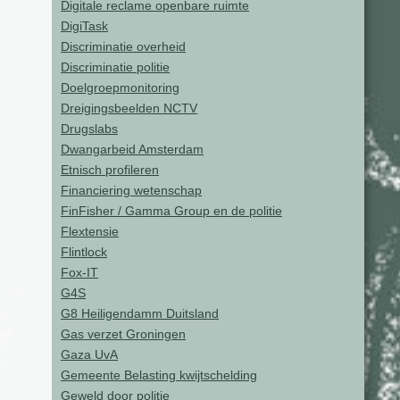
Digitale reclame openbare ruimte
DigiTask
Discriminatie overheid
Discriminatie politie
Doelgroepmonitoring
Dreigingsbeelden NCTV
Drugslabs
Dwangarbeid Amsterdam
Etnisch profileren
Financiering wetenschap
FinFisher / Gamma Group en de politie
Flextensie
Flintlock
Fox-IT
G4S
G8 Heiligendamm Duitsland
Gas verzet Groningen
Gaza UvA
Gemeente Belasting kwijtschelding
Geweld door politie