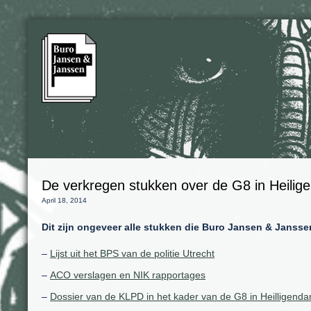
De verkregen stukken over de G8 in Heili
April 18, 2014
Dit zijn ongeveer alle stukken die Buro Jansen & Jansse
–
Lijst uit het BPS van de politie Utrecht
–
ACO verslagen en NIK rapportages
–
Dossier van de KLPD in het kader van de G8 in Heilligen