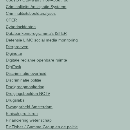
Coosto / OBI4wan / HowAboutYou
Criminaliteits Anticipatie Systeem
Criminaliteitsbeeldanalyses
CTER
Cyberincidenten
Databanken/programma’s ISTER
Defensie LIMC social media monitoring
Dierproeven
Diginotar
Digitale reclame openbare ruimte
DigiTask
Discriminatie overheid
Discriminatie politie
Doelgroepmonitoring
Dreigingsbeelden NCTV
Drugslabs
Dwangarbeid Amsterdam
Etnisch profileren
Financiering wetenschap
FinFisher / Gamma Group en de politie