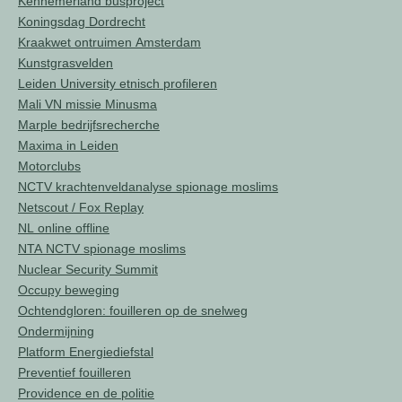
Kennemerland busproject
Koningsdag Dordrecht
Kraakwet ontruimen Amsterdam
Kunstgrasvelden
Leiden University etnisch profileren
Mali VN missie Minusma
Marple bedrijfsrecherche
Maxima in Leiden
Motorclubs
NCTV krachtenveldanalyse spionage moslims
Netscout / Fox Replay
NL online offline
NTA NCTV spionage moslims
Nuclear Security Summit
Occupy beweging
Ochtendgloren: fouilleren op de snelweg
Ondermijning
Platform Energiediefstal
Preventief fouilleren
Providence en de politie