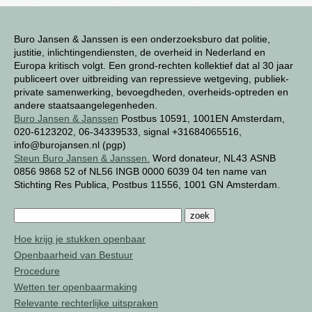
Buro Jansen & Janssen is een onderzoeksburo dat politie,
justitie, inlichtingendiensten, de overheid in Nederland en
Europa kritisch volgt. Een grond-rechten kollektief dat al 30 jaar
publiceert over uitbreiding van repressieve wetgeving, publiek-
private samenwerking, bevoegdheden, overheids-optreden en
andere staatsaangelegenheden.
Buro Jansen & Janssen
Postbus 10591, 1001EN Amsterdam,
020-6123202, 06-34339533, signal +31684065516,
info@burojansen.nl (pgp)
Steun Buro Jansen & Janssen.
Word donateur, NL43 ASNB
0856 9868 52 of NL56 INGB 0000 6039 04 ten name van
Stichting Res Publica, Postbus 11556, 1001 GN Amsterdam.
Hoe krijg je stukken openbaar
Openbaarheid van Bestuur
Procedure
Wetten ter openbaarmaking
Relevante rechterlijke uitspraken