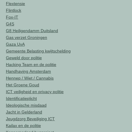
Flextensie
Flintlock
Fox-IT
G4S
G8 Heiligendamm Duitsland
Gas verzet Groningen
Gaza UvA
Gemeente Belasting kwijtschelding
Geweld door politie
Hacking Team en de politie
Handhaving Amsterdam
Hennep / Wiet / Cannabis
Het Groene Goud
ICT veiligheid en privacy politie
Identificatieplicht
Ideologische misdaad
Jacht in Gelderland
Jeugdzorg Beveiliging ICT
Kailax en de politie