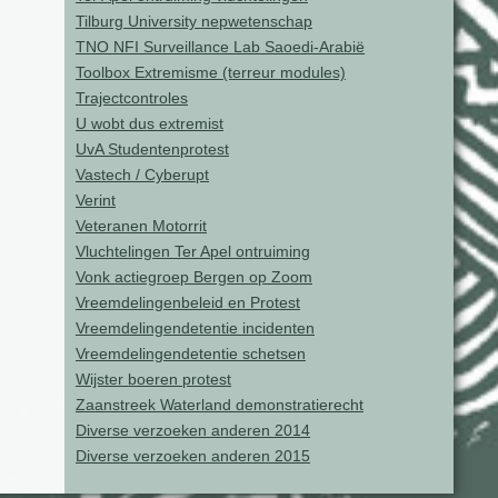
Tilburg University nepwetenschap
TNO NFI Surveillance Lab Saoedi-Arabië
Toolbox Extremisme (terreur modules)
Trajectcontroles
U wobt dus extremist
UvA Studentenprotest
Vastech / Cyberupt
Verint
Veteranen Motorrit
Vluchtelingen Ter Apel ontruiming
Vonk actiegroep Bergen op Zoom
Vreemdelingenbeleid en Protest
Vreemdelingendetentie incidenten
Vreemdelingendetentie schetsen
Wijster boeren protest
Zaanstreek Waterland demonstratierecht
Diverse verzoeken anderen 2014
Diverse verzoeken anderen 2015