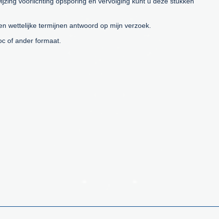
ijzing voorlichting opsporing en vervolging kunt u deze stukken
 wettelijke termijnen antwoord op mijn verzoek.
oc of ander formaat.