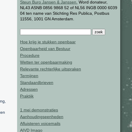
Steun Buro Jansen & Janssen.
Word donateur,
NL43 ASNB 0856 9868 52 of NL56 INGB 0000 6039
04 ten name van Stichting Res Publica, Postbus
11556, 1001 GN Amsterdam.
Hoe krijg je stukken openbaar
Openbaarheid van Bestuur
Procedure
Wetten ter openbaarmaking
Relevante rechterlijke uitspraken
Termijnen
Standaardbrieven
Adressen
Praktijk
ing,
1 mei demonstraties
ten
Aanhoudingseenheden
Afluisteren voicemails
AIVD Imago