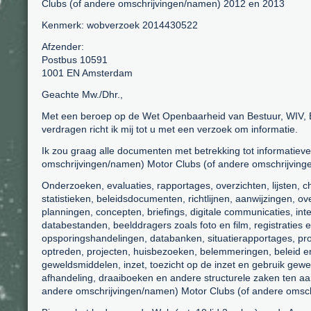
Clubs (of andere omschrijvingen/namen) 2012 en 2013
Kenmerk: wobverzoek 2014430522
Afzender:
Postbus 10591
1001 EN Amsterdam
Geachte Mw./Dhr.,
Met een beroep op de Wet Openbaarheid van Bestuur, WIV,
verdragen richt ik mij tot u met een verzoek om informatie.
Ik zou graag alle documenten met betrekking tot informatieve
omschrijvingen/namen) Motor Clubs (of andere omschrijving
Onderzoeken, evaluaties, rapportages, overzichten, lijsten, ch
statistieken, beleidsdocumenten, richtlijnen, aanwijzingen, 
planningen, concepten, briefings, digitale communicaties, in
databestanden, beelddragers zoals foto en film, registraties
opsporingshandelingen, databanken, situatierapportages, pro
optreden, projecten, huisbezoeken, belemmeringen, beleid en 
geweldsmiddelen, inzet, toezicht op de inzet en gebruik gewe
afhandeling, draaiboeken en andere structurele zaken ten aa
andere omschrijvingen/namen) Motor Clubs (of andere omsc