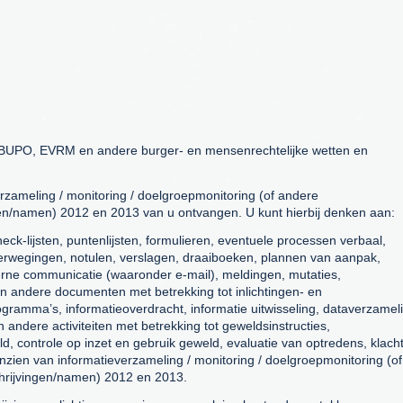
 BUPO, EVRM en andere burger- en mensenrechtelijke wetten en
rzameling / monitoring / doelgroepmonitoring (of andere
en/namen) 2012 en 2013 van u ontvangen. U kunt hierbij denken aan:
eck-lijsten, puntenlijsten, formulieren, eventuele processen verbaal,
overwegingen, notulen, verslagen, draaiboeken, plannen van aanpak,
terne communicatie (waaronder e-mail), meldingen, mutaties,
 en andere documenten met betrekking tot inlichtingen- en
gramma’s, informatieoverdracht, informatie uitwisseling, dataverzamel
andere activiteiten met betrekking tot geweldsinstructies,
ld, controle op inzet en gebruik geweld, evaluatie van optredens, klach
nzien van informatieverzameling / monitoring / doelgroepmonitoring (of
hrijvingen/namen) 2012 en 2013.