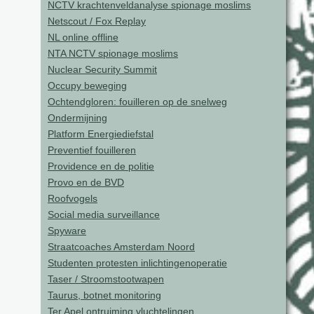
NCTV krachtenveldanalyse spionage moslims
Netscout / Fox Replay
NL online offline
NTA NCTV spionage moslims
Nuclear Security Summit
Occupy beweging
Ochtendgloren: fouilleren op de snelweg
Ondermijning
Platform Energiediefstal
Preventief fouilleren
Providence en de politie
Provo en de BVD
Roofvogels
Social media surveillance
Spyware
Straatcoaches Amsterdam Noord
Studenten protesten inlichtingenoperatie
Taser / Stroomstootwapen
Taurus, botnet monitoring
Ter Apel ontruiming vluchtelingen