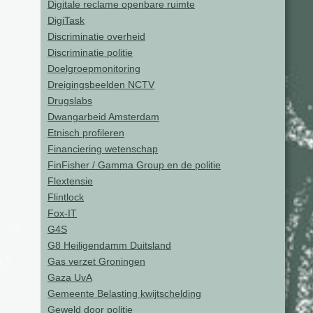
Digitale reclame openbare ruimte
DigiTask
Discriminatie overheid
Discriminatie politie
Doelgroepmonitoring
Dreigingsbeelden NCTV
Drugslabs
Dwangarbeid Amsterdam
Etnisch profileren
Financiering wetenschap
FinFisher / Gamma Group en de politie
Flextensie
Flintlock
Fox-IT
G4S
G8 Heiligendamm Duitsland
Gas verzet Groningen
Gaza UvA
Gemeente Belasting kwijtschelding
Geweld door politie