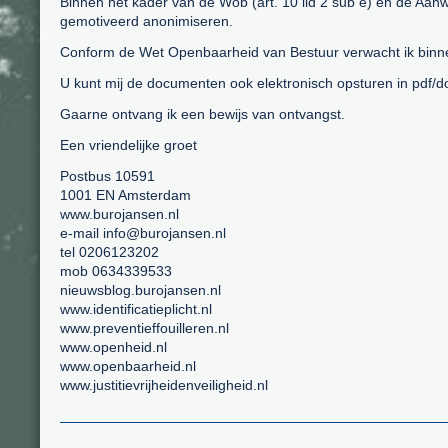
Binnen het kader van de Wob (art. 10 lid 2 sub e) en de Aanw
gemotiveerd anonimiseren.
Conform de Wet Openbaarheid van Bestuur verwacht ik binnen
U kunt mij de documenten ook elektronisch opsturen in pdf/d
Gaarne ontvang ik een bewijs van ontvangst.
Een vriendelijke groet
Postbus 10591
1001 EN Amsterdam
www.burojansen.nl
e-mail info@burojansen.nl
tel 0206123202
mob 0634339533
nieuwsblog.burojansen.nl
www.identificatieplicht.nl
www.preventieffouilleren.nl
www.openheid.nl
www.openbaarheid.nl
www.justitievrijheidenveiligheid.nl