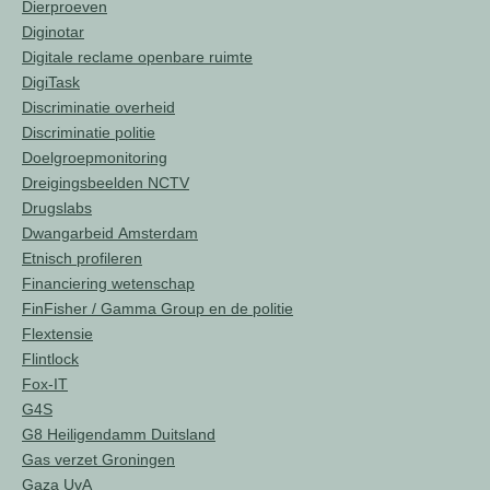
Dierproeven
Diginotar
Digitale reclame openbare ruimte
DigiTask
Discriminatie overheid
Discriminatie politie
Doelgroepmonitoring
Dreigingsbeelden NCTV
Drugslabs
Dwangarbeid Amsterdam
Etnisch profileren
Financiering wetenschap
FinFisher / Gamma Group en de politie
Flextensie
Flintlock
Fox-IT
G4S
G8 Heiligendamm Duitsland
Gas verzet Groningen
Gaza UvA