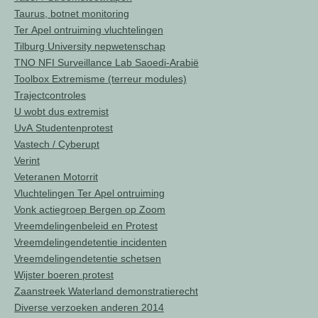
Taurus, botnet monitoring
Ter Apel ontruiming vluchtelingen
Tilburg University nepwetenschap
TNO NFI Surveillance Lab Saoedi-Arabië
Toolbox Extremisme (terreur modules)
Trajectcontroles
U wobt dus extremist
UvA Studentenprotest
Vastech / Cyberupt
Verint
Veteranen Motorrit
Vluchtelingen Ter Apel ontruiming
Vonk actiegroep Bergen op Zoom
Vreemdelingenbeleid en Protest
Vreemdelingendetentie incidenten
Vreemdelingendetentie schetsen
Wijster boeren protest
Zaanstreek Waterland demonstratierecht
Diverse verzoeken anderen 2014