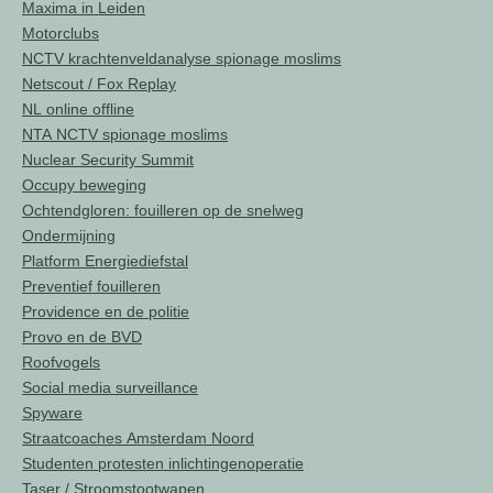
Maxima in Leiden
Motorclubs
NCTV krachtenveldanalyse spionage moslims
Netscout / Fox Replay
NL online offline
NTA NCTV spionage moslims
Nuclear Security Summit
Occupy beweging
Ochtendgloren: fouilleren op de snelweg
Ondermijning
Platform Energiediefstal
Preventief fouilleren
Providence en de politie
Provo en de BVD
Roofvogels
Social media surveillance
Spyware
Straatcoaches Amsterdam Noord
Studenten protesten inlichtingenoperatie
Taser / Stroomstootwapen