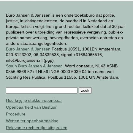
Buro Jansen & Janssen is een onderzoeksburo dat politie,
justitie, inlichtingendiensten, de overheid in Nederland en
Europa kritisch volgt. Een grond-rechten kollektief dat al 30 jaar
publiceert over uitbreiding van repressieve wetgeving, publiek-
private samenwerking, bevoegdheden, overheids-optreden en
andere staatsaangelegenheden.
Buro Jansen & Janssen
Postbus 10591, 1001EN Amsterdam,
020-6123202, 06-34339533, signal +31684065516,
info@burojansen.nl (pgp)
Steun Buro Jansen & Janssen.
Word donateur, NL43 ASNB
0856 9868 52 of NL56 INGB 0000 6039 04 ten name van
Stichting Res Publica, Postbus 11556, 1001 GN Amsterdam.
Hoe krijg je stukken openbaar
Openbaarheid van Bestuur
Procedure
Wetten ter openbaarmaking
Relevante rechterlijke uitspraken