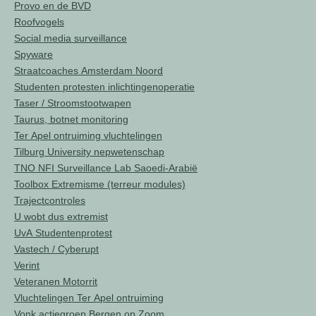
Provo en de BVD
Roofvogels
Social media surveillance
Spyware
Straatcoaches Amsterdam Noord
Studenten protesten inlichtingenoperatie
Taser / Stroomstootwapen
Taurus, botnet monitoring
Ter Apel ontruiming vluchtelingen
Tilburg University nepwetenschap
TNO NFI Surveillance Lab Saoedi-Arabië
Toolbox Extremisme (terreur modules)
Trajectcontroles
U wobt dus extremist
UvA Studentenprotest
Vastech / Cyberupt
Verint
Veteranen Motorrit
Vluchtelingen Ter Apel ontruiming
Vonk actiegroep Bergen op Zoom