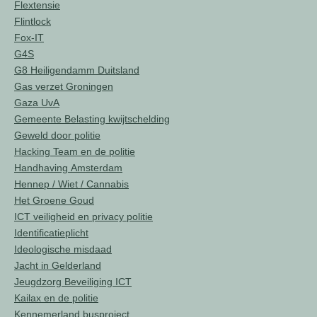
Flextensie
Flintlock
Fox-IT
G4S
G8 Heiligendamm Duitsland
Gas verzet Groningen
Gaza UvA
Gemeente Belasting kwijtschelding
Geweld door politie
Hacking Team en de politie
Handhaving Amsterdam
Hennep / Wiet / Cannabis
Het Groene Goud
ICT veiligheid en privacy politie
Identificatieplicht
Ideologische misdaad
Jacht in Gelderland
Jeugdzorg Beveiliging ICT
Kailax en de politie
Kennemerland busproject