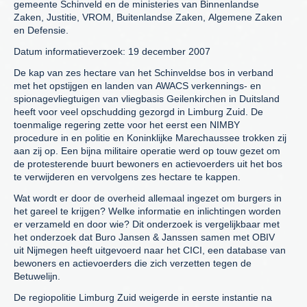
gemeente Schinveld en de ministeries van Binnenlandse
Zaken, Justitie, VROM, Buitenlandse Zaken, Algemene Zaken
en Defensie.
Datum informatieverzoek: 19 december 2007
De kap van zes hectare van het Schinveldse bos in verband
met het opstijgen en landen van AWACS verkennings- en
spionagevliegtuigen van vliegbasis Geilenkirchen in Duitsland
heeft voor veel opschudding gezorgd in Limburg Zuid. De
toenmalige regering zette voor het eerst een NIMBY
procedure in en politie en Koninklijke Marechaussee trokken zij
aan zij op. Een bijna militaire operatie werd op touw gezet om
de protesterende buurt bewoners en actievoerders uit het bos
te verwijderen en vervolgens zes hectare te kappen.
Wat wordt er door de overheid allemaal ingezet om burgers in
het gareel te krijgen? Welke informatie en inlichtingen worden
er verzameld en door wie? Dit onderzoek is vergelijkbaar met
het onderzoek dat Buro Jansen & Janssen samen met OBIV
uit Nijmegen heeft uitgevoerd naar het CICI, een database van
bewoners en actievoerders die zich verzetten tegen de
Betuwelijn.
De regiopolitie Limburg Zuid weigerde in eerste instantie na